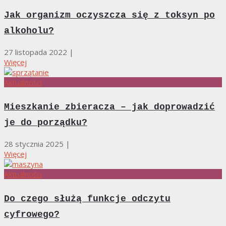
Jak organizm oczyszcza się z toksyn po
alkoholu?
27 listopada 2022
|
Więcej
Aktualności
Mieszkanie zbieracza – jak doprowadzić
je do porządku?
28 stycznia 2025
|
Więcej
Aktualności
Do czego służą funkcje odczytu
cyfrowego?