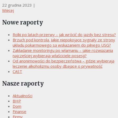
22 grudnia 2023
|
Więcej
Nowe raporty
Rolki po latach przerwy – jak wrócić do jazdy bez stresu?
Brzuch pod kontrolą. Jakie niepokojące sygnały ze strony
układu pokarmowego są wskazaniem do pilnego USG?
Zakładanie monitoringu po włamaniu – jakie rozwiązania
najczęściej wybierają właściciele posesji?
Od anonimowości do bezpieczeństwa – gdzie wybierają
leczenie alkoholizmu osoby dbające o prywatność
CAST
Nasze raporty
Aktualności
BHP
Dom
Finanse
Firmy