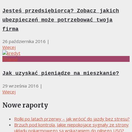
Jesteś przedsiębiorcą? Zobacz jakich
ubezpieczeń może potrzebować twoja
firma
26 października 2016
|
Więcej
Finanse
Jak uzyskać pieniądze na mieszkanie?
29 września 2016
|
Więcej
Nowe raporty
Rolki po latach przerwy – jak wrócić do jazdy bez stresu?
Brzuch pod kontrolą. Jakie niepokojące sygnały ze strony
układu pokarmowego są wskazaniem do pilnego USG?