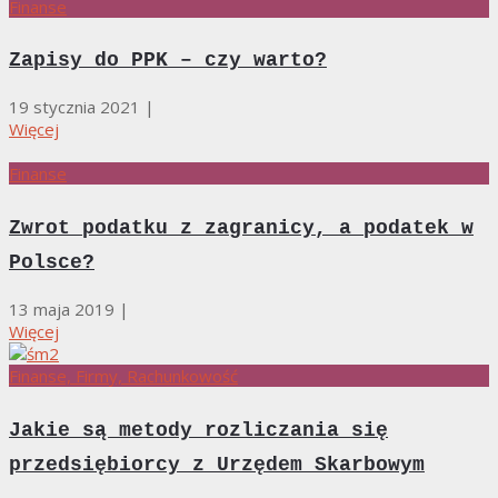
Finanse
Zapisy do PPK – czy warto?
19 stycznia 2021
|
Więcej
Finanse
Zwrot podatku z zagranicy, a podatek w
Polsce?
13 maja 2019
|
Więcej
Finanse, Firmy, Rachunkowość
Jakie są metody rozliczania się
przedsiębiorcy z Urzędem Skarbowym