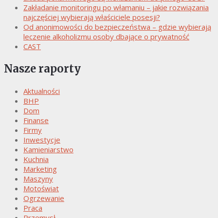
Zakładanie monitoringu po włamaniu – jakie rozwiązania
najczęściej wybierają właściciele posesji?
Od anonimowości do bezpieczeństwa – gdzie wybierają
leczenie alkoholizmu osoby dbające o prywatność
CAST
Nasze raporty
Aktualności
BHP
Dom
Finanse
Firmy
Inwestycje
Kamieniarstwo
Kuchnia
Marketing
Maszyny
Motoświat
Ogrzewanie
Praca
Przemysł