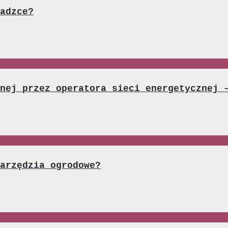
adzce?
nej przez operatora sieci energetycznej 
arzędzia ogrodowe?