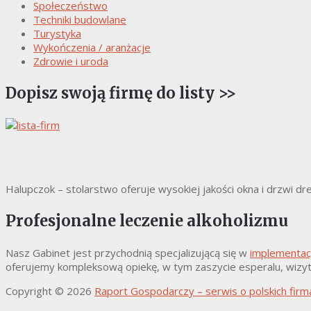
Społeczeństwo
Techniki budowlane
Turystyka
Wykończenia / aranżacje
Zdrowie i uroda
Dopisz swoją firmę do listy >>
Halupczok – stolarstwo oferuje wysokiej jakości okna i drzwi d
Profesjonalne leczenie alkoholizmu
Nasz Gabinet jest przychodnią specjalizującą się w
implementacj
oferujemy kompleksową opiekę, w tym zaszycie esperalu, wizyty
Copyright © 2026
Raport Gospodarczy – serwis o polskich fir