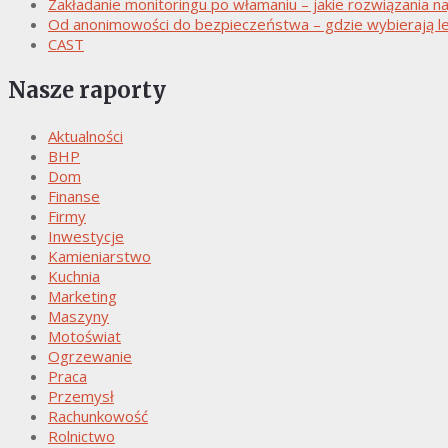
Zakładanie monitoringu po włamaniu – jakie rozwiązania naj
Od anonimowości do bezpieczeństwa – gdzie wybierają le
CAST
Nasze raporty
Aktualności
BHP
Dom
Finanse
Firmy
Inwestycje
Kamieniarstwo
Kuchnia
Marketing
Maszyny
Motoświat
Ogrzewanie
Praca
Przemysł
Rachunkowość
Rolnictwo