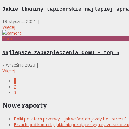
Jakie tkaniny tapicerskie najlepiej spra
13 stycznia 2021
|
Więcej
Dom
Najlepsze zabezpieczenia domu – top 5
7 września 2020
|
Więcej
1
2
3
Nowe raporty
Rolki po latach przerwy – jak wrócić do jazdy bez stresu?
Brzuch pod kontrolą. Jakie niepokojące sygnały ze stro