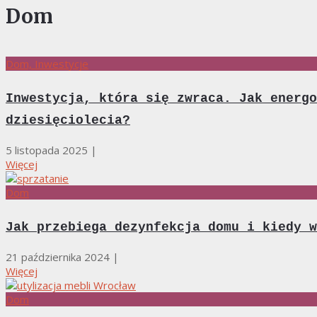
Dom
Dom, Inwestycje
Inwestycja, która się zwraca. Jak energo
dziesięciolecia?
5 listopada 2025
|
Więcej
Dom
Jak przebiega dezynfekcja domu i kiedy w
21 października 2024
|
Więcej
Dom