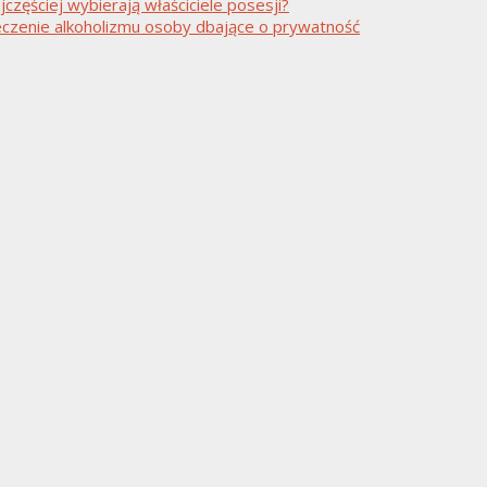
częściej wybierają właściciele posesji?
czenie alkoholizmu osoby dbające o prywatność