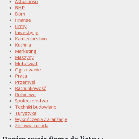
Aktualności
BHP
Dom
Finanse
Firmy
Inwestycje
Kamieniarstwo
Kuchnia
Marketing
Maszyny
Motoświat
Ogrzewanie
Praca
Przemysł
Rachunkowość
Rolnictwo
Społeczeństwo
Techniki budowlane
Turystyka
Wykończenia / aranżacje
Zdrowie i uroda