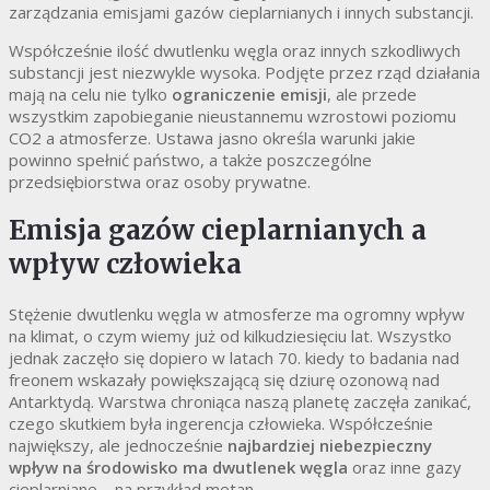
zarządzania emisjami gazów cieplarnianych i innych substancji.
Współcześnie ilość dwutlenku węgla oraz innych szkodliwych
substancji jest niezwykle wysoka. Podjęte przez rząd działania
mają na celu nie tylko
ograniczenie emisji
, ale przede
wszystkim zapobieganie nieustannemu wzrostowi poziomu
CO2 a atmosferze. Ustawa jasno określa warunki jakie
powinno spełnić państwo, a także poszczególne
przedsiębiorstwa oraz osoby prywatne.
Emisja gazów cieplarnianych a
wpływ człowieka
Stężenie dwutlenku węgla w atmosferze ma ogromny wpływ
na klimat, o czym wiemy już od kilkudziesięciu lat. Wszystko
jednak zaczęło się dopiero w latach 70. kiedy to badania nad
freonem wskazały powiększającą się dziurę ozonową nad
Antarktydą. Warstwa chroniąca naszą planetę zaczęła zanikać,
czego skutkiem była ingerencja człowieka. Współcześnie
największy, ale jednocześnie
najbardziej niebezpieczny
wpływ na środowisko ma dwutlenek węgla
oraz inne gazy
cieplarniane – na przykład metan.