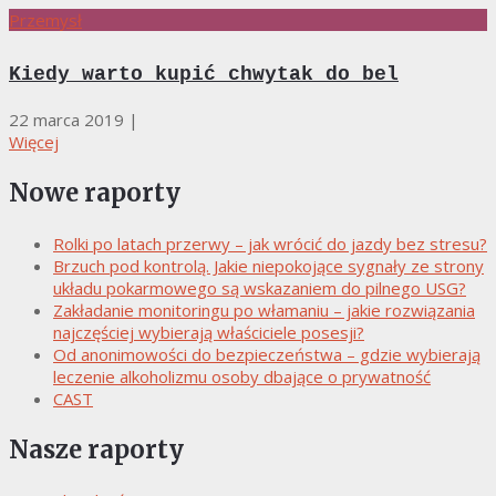
Przemysł
Kiedy warto kupić chwytak do bel
22 marca 2019
|
Więcej
Nowe raporty
Rolki po latach przerwy – jak wrócić do jazdy bez stresu?
Brzuch pod kontrolą. Jakie niepokojące sygnały ze strony
układu pokarmowego są wskazaniem do pilnego USG?
Zakładanie monitoringu po włamaniu – jakie rozwiązania
najczęściej wybierają właściciele posesji?
Od anonimowości do bezpieczeństwa – gdzie wybierają
leczenie alkoholizmu osoby dbające o prywatność
CAST
Nasze raporty