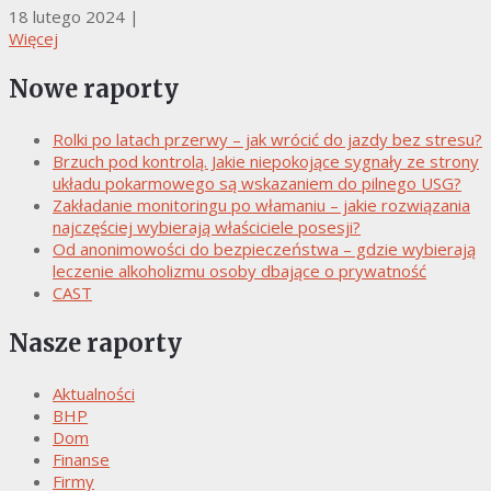
18 lutego 2024
|
Więcej
Nowe raporty
Rolki po latach przerwy – jak wrócić do jazdy bez stresu?
Brzuch pod kontrolą. Jakie niepokojące sygnały ze strony
układu pokarmowego są wskazaniem do pilnego USG?
Zakładanie monitoringu po włamaniu – jakie rozwiązania
najczęściej wybierają właściciele posesji?
Od anonimowości do bezpieczeństwa – gdzie wybierają
leczenie alkoholizmu osoby dbające o prywatność
CAST
Nasze raporty
Aktualności
BHP
Dom
Finanse
Firmy