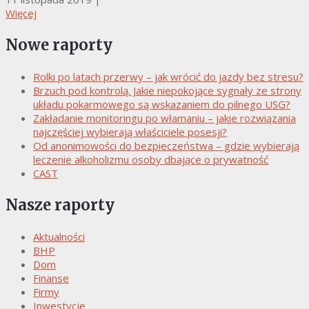
Więcej
Nowe raporty
Rolki po latach przerwy – jak wrócić do jazdy bez stresu?
Brzuch pod kontrolą. Jakie niepokojące sygnały ze strony
układu pokarmowego są wskazaniem do pilnego USG?
Zakładanie monitoringu po włamaniu – jakie rozwiązania
najczęściej wybierają właściciele posesji?
Od anonimowości do bezpieczeństwa – gdzie wybierają
leczenie alkoholizmu osoby dbające o prywatność
CAST
Nasze raporty
Aktualności
BHP
Dom
Finanse
Firmy
Inwestycje