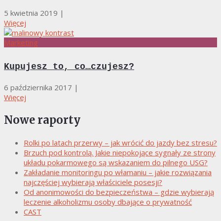
5 kwietnia 2019
|
Więcej
Marketing
Kupujesz to, co…czujesz?
6 października 2017
|
Więcej
Nowe raporty
Rolki po latach przerwy – jak wrócić do jazdy bez stresu?
Brzuch pod kontrolą. Jakie niepokojące sygnały ze strony
układu pokarmowego są wskazaniem do pilnego USG?
Zakładanie monitoringu po włamaniu – jakie rozwiązania
najczęściej wybierają właściciele posesji?
Od anonimowości do bezpieczeństwa – gdzie wybierają
leczenie alkoholizmu osoby dbające o prywatność
CAST