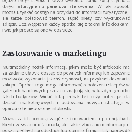
będzie mógł szybko i łatwo wykonać zamierzoną czynność
dzięki
intuicyjnemu panelowi sterowania
. W taki sposób
można uzyskać dostęp na przykład do informacji turystycznej,
ale także doładować telefon, kupić bilety czy wydrukować
zdjęcia. Bez wątpienia każdy spotkał się z takimi
infokioskami
i wie jak proste są one w obsłudze.
Zastosowanie w marketingu
Multimedialny nośnik informacji, jakim może być infokiosk, ma
za zadanie ułatwić dostęp do pewnych informacji lub zapewnić
możliwość wykonania jakichś czynności, na przykład dokonania
zakupu. Oprócz tego mogą informować o położeniu sklepów w
galeriach handlowych przez co znajdują się w każdym gmachu
takich budynków. Widać tutaj jednak też duży potencjał dla
działań marketingowych i budowania nowych strategii w
oparciu o te niepozorne infokioski.
Można za ich pomocą zająć się budowaniem u potencjalnych
klientów świadomości marki, ale także zbieraniem informacji o
poszczególnych produktach lub opinii o firmie. Tak naprawdę