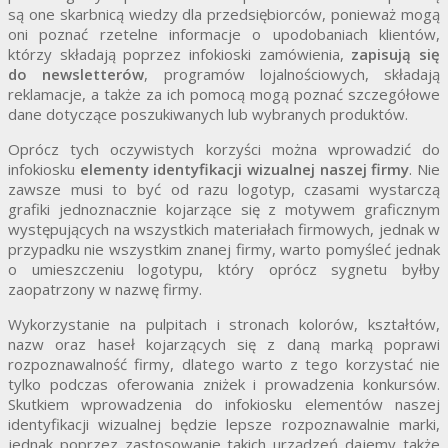
są one skarbnicą wiedzy dla przedsiębiorców, ponieważ mogą
oni poznać rzetelne informacje o upodobaniach klientów,
którzy składają poprzez infokioski zamówienia,
zapisują się
do newsletterów
, programów lojalnościowych, składają
reklamacje, a także za ich pomocą mogą poznać szczegółowe
dane dotyczące poszukiwanych lub wybranych produktów.
Oprócz tych oczywistych korzyści można wprowadzić do
infokiosku
elementy identyfikacji wizualnej naszej firmy
. Nie
zawsze musi to być od razu logotyp, czasami wystarczą
grafiki jednoznacznie kojarzące się z motywem graficznym
występujących na wszystkich materiałach firmowych, jednak w
przypadku nie wszystkim znanej firmy, warto pomyśleć jednak
o umieszczeniu logotypu, który oprócz sygnetu byłby
zaopatrzony w nazwę firmy.
Wykorzystanie na pulpitach i stronach kolorów, kształtów,
nazw oraz haseł kojarzących się z daną marką poprawi
rozpoznawalność firmy, dlatego warto z tego korzystać nie
tylko podczas oferowania zniżek i prowadzenia konkursów.
Skutkiem wprowadzenia do infokiosku elementów naszej
identyfikacji wizualnej będzie lepsze rozpoznawalnie marki,
jednak poprzez zastosowanie takich urządzeń dajemy także