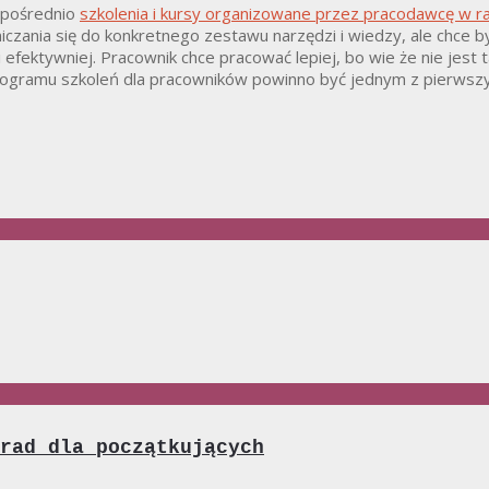
zpośrednio
szkolenia i kursy organizowane przez pracodawcę w ram
czania się do konkretnego zestawu narzędzi i wiedzy, ale chce b
 efektywniej. Pracownik chce pracować lepiej, bo wie że nie jes
e programu szkoleń dla pracowników powinno być jednym z pierws
rad dla początkujących