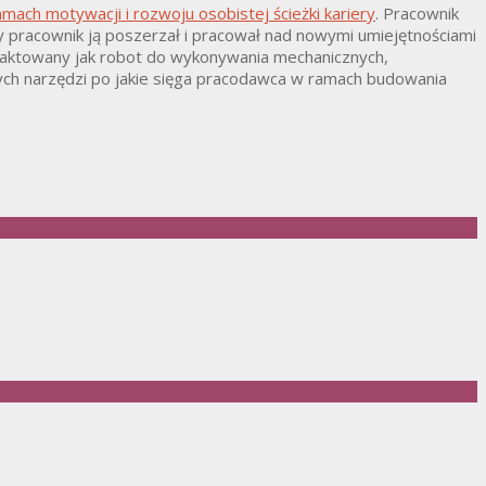
ach motywacji i rozwoju osobistej ścieżki kariery
. Pracownik
y pracownik ją poszerzał i pracował nad nowymi umiejętnościami
t taktowany jak robot do wykonywania mechanicznych,
zych narzędzi po jakie sięga pracodawca w ramach budowania