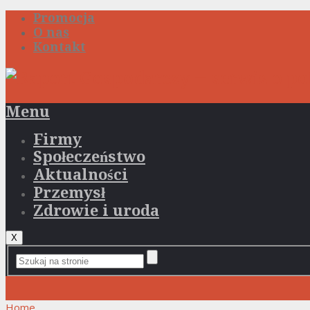
Promocja
O nas
Kontakt
Menu
Firmy
Społeczeństwo
Aktualności
Przemysł
Zdrowie i uroda
X
Home