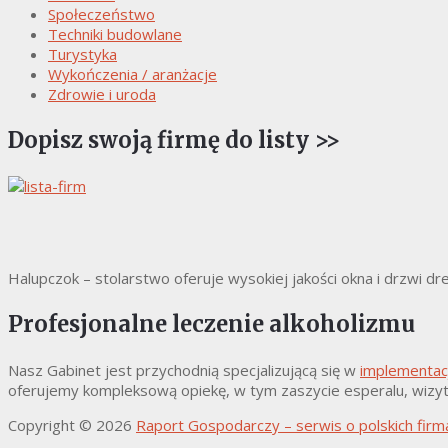
Społeczeństwo
Techniki budowlane
Turystyka
Wykończenia / aranżacje
Zdrowie i uroda
Dopisz swoją firmę do listy >>
Halupczok – stolarstwo oferuje wysokiej jakości okna i drzwi d
Profesjonalne leczenie alkoholizmu
Nasz Gabinet jest przychodnią specjalizującą się w
implementacj
oferujemy kompleksową opiekę, w tym zaszycie esperalu, wizyty
Copyright © 2026
Raport Gospodarczy – serwis o polskich fir