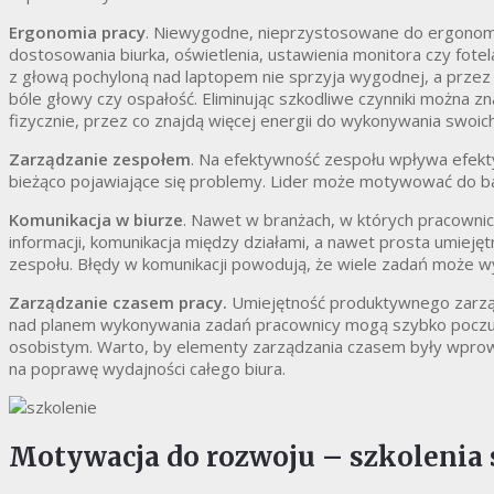
Ergonomia pracy
. Niewygodne, nieprzystosowane do ergonomi
dostosowania biurka, oświetlenia, ustawienia monitora czy fote
z głową pochyloną nad laptopem nie sprzyja wygodnej, a przez 
bóle głowy czy ospałość. Eliminując szkodliwe czynniki można z
fizycznie, przez co znajdą więcej energii do wykonywania swoic
Zarządzanie zespołem
. Na efektywność zespołu wpływa efekty
bieżąco pojawiające się problemy. Lider może motywować do bar
Komunikacja w biurze
. Nawet w branżach, w których pracownic
informacji, komunikacja między działami, a nawet prosta umie
zespołu. Błędy w komunikacji powodują, że wiele zadań może w
Zarządzanie czasem pracy.
Umiejętność produktywnego zarząd
nad planem wykonywania zadań pracownicy mogą szybko poczuć
osobistym. Warto, by elementy zarządzania czasem były wprow
na poprawę wydajności całego biura.
Motywacja do rozwoju – szkolenia