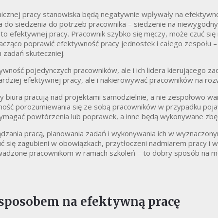
cznej pracy stanowiska będą negatywnie wpływały na efektywn
la do siedzenia do potrzeb pracownika – siedzenie na niewygodnym
to efektywnej pracy. Pracownik szybko się męczy, może czuć się 
nacząco poprawić efektywność pracy jednostek i całego zespołu –
h zadań skuteczniej.
wność pojedynczych pracowników, ale i ich lidera kierującego z
dziej efektywnej pracy, ale i nakierowywać pracowników na rozw
y biura pracują nad projektami samodzielnie, a nie zespołowo wa
jętność porozumiewania się ze sobą pracowników w przypadku poj
ymagać powtórzenia lub poprawek, a inne będą wykonywane zbędni
zania pracą, planowania zadań i wykonywania ich w wyznaczony
 się zagubieni w obowiązkach, przytłoczeni nadmiarem pracy i
adzone pracownikom w ramach szkoleń – to dobry sposób na mot
 sposobem na efektywną pracę