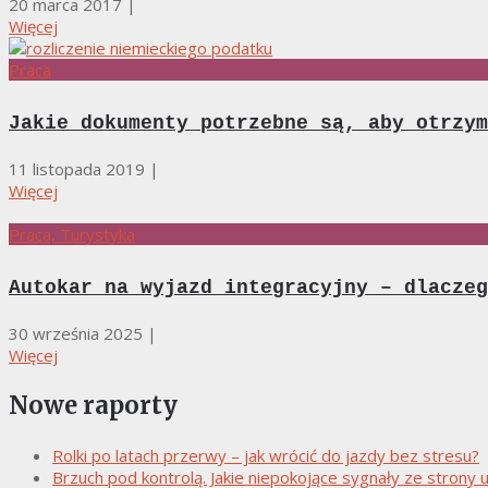
20 marca 2017
|
Więcej
Praca
Jakie dokumenty potrzebne są, aby otrzym
11 listopada 2019
|
Więcej
Praca, Turystyka
Autokar na wyjazd integracyjny – dlaczeg
30 września 2025
|
Więcej
Nowe raporty
Rolki po latach przerwy – jak wrócić do jazdy bez stresu?
Brzuch pod kontrolą. Jakie niepokojące sygnały ze stro