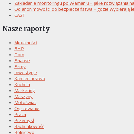
Zakładanie monitoringu po włamaniu – jakie rozwiązania naj
Od anonimowości do bezpieczeństwa – gdzie wybierają le
CAST
Nasze raporty
Aktualności
BHP
Dom
Finanse
Firmy
Inwestycje
Kamieniarstwo
Kuchnia
Marketing
Maszyny
Motoświat
Ogrzewanie
Praca
Przemysł
Rachunkowość
Rolnictwo