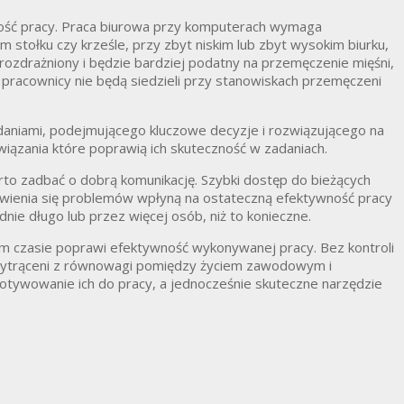
ość pracy. Praca biurowa przy komputerach wymaga
 stołku czy krześle, przy zbyt niskim lub zbyt wysokim biurku,
rozdrażniony i będzie bardziej podatny na przemęczenie mięśni,
 pracownicy nie będą siedzieli przy stanowiskach przemęczeni
adaniami, podejmującego kluczowe decyzje i rozwiązującego na
iązania które poprawią ich skuteczność w zadaniach.
rto zadbać o dobrą komunikację. Szybki dostęp do bieżących
awienia się problemów wpłyną na ostateczną efektywność pracy
e długo lub przez więcej osób, niż to konieczne.
m czasie poprawi efektywność wykonywanej pracy. Bez kontroli
 wytrąceni z równowagi pomiędzy życiem zawodowym i
ywowanie ich do pracy, a jednocześnie skuteczne narzędzie