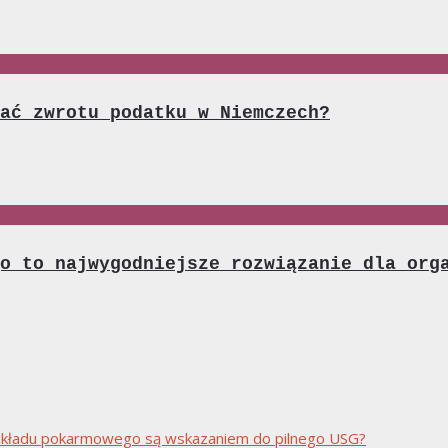
ać zwrotu podatku w Niemczech?
o to najwygodniejsze rozwiązanie dla org
ny układu pokarmowego są wskazaniem do pilnego USG?