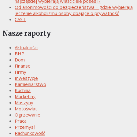
najczęściej wybierają właściciele posesji?
Od anonimowości do bezpieczeństwa – gdzie wybierają
leczenie alkoholizmu osoby dbające o prywatność
CAST
Nasze raporty
Aktualności
BHP
Dom
Finanse
Firmy
Inwestycje
Kamieniarstwo
Kuchnia
Marketing
Maszyny
Motoświat
Ogrzewanie
Praca
Przemysł
Rachunkowość