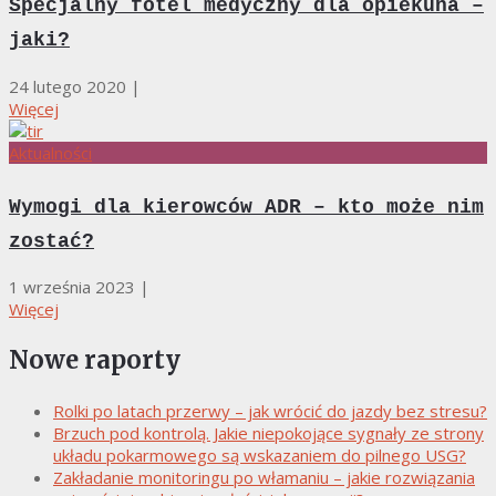
Specjalny fotel medyczny dla opiekuna –
jaki?
24 lutego 2020
|
Więcej
Aktualności
Wymogi dla kierowców ADR – kto może nim
zostać?
1 września 2023
|
Więcej
Nowe raporty
Rolki po latach przerwy – jak wrócić do jazdy bez stresu?
Brzuch pod kontrolą. Jakie niepokojące sygnały ze strony
układu pokarmowego są wskazaniem do pilnego USG?
Zakładanie monitoringu po włamaniu – jakie rozwiązania